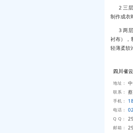
2 
制作成衣
3 
衬布），
轻薄柔软
四川省
中
地址：
蔡
联系：
1
手机：
0
电话：
2
Q Q：
2
邮箱：