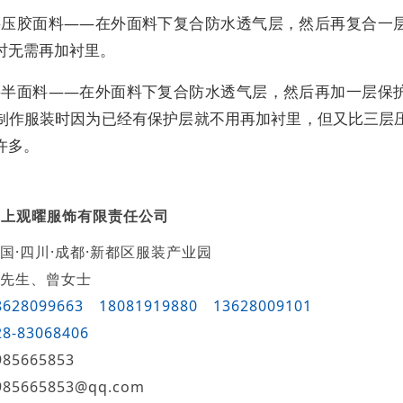
三层压胶面料――在外面料下复合防水透气层，然后再复合一
时无需再加衬里。
两层半面料――在外面料下复合防水透气层，然后再加一层保
制作服装时因为已经有保护层就不用再加衬里，但又比三层
许多。
云上观曜服饰有限责任公司
国·四川·成都·新都区服装产业园
先生、曾女士
8628099663
18081919880
13628009101
28-83068406
985665853
985665853@qq.com