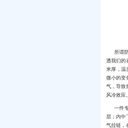
所谓
透我们的
米厚，温
微小的变
气，导致
风冷效应
一件
层；内中
气拉链，